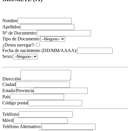
Nombre
Apellidos
Nº de Documento:
Tipo de Documento:
¿Desea navegar?:
Fecha de nacimiento (DD/MM/AAAA):
Sexo:
Dirección
Ciudad
Estado/Provincia
País
Código postal
Teléfono
Móvil
Teléfono Alternativo: