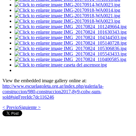
View the embedded image gallery online at:
http://www.escuelagoleta.org.ar/index.php/galeria/la-
construccion/980-construccion2017-8y9-colw-sum-
sold#sigFreeIdc7dc116246
< Previo
Siguiente >