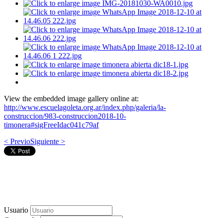
View the embedded image gallery online at:
http://www.escuelagoleta.org.ar/index.php/galeria/la-
construccion/983-construccion2018-10-
timonera#sigFreeIdac041c79af
< Previo
Siguiente >
Usuario