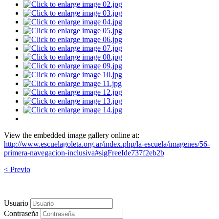
View the embedded image gallery online at:
http://www.escuelagoleta.org.ar/index.php/la-escuela/imagenes/56-
primera-navegacion-inclusiva#sigFreeIde737f2eb2b
< Previo
Usuario
Contraseña